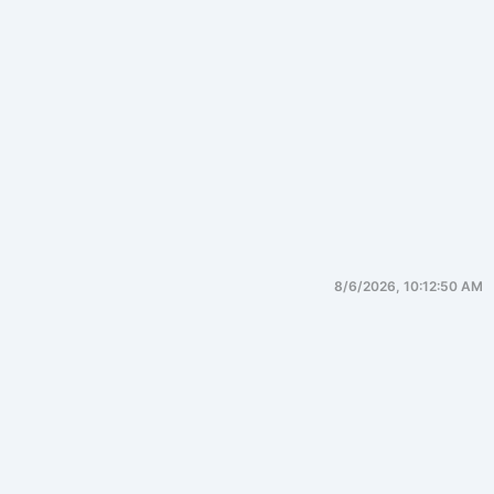
8/6/2026, 10:12:50 AM
编程语言
概述（Overview）