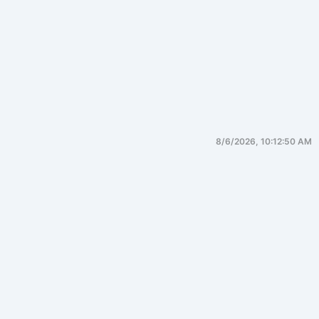
8/6/2026, 10:12:50 AM
数据仓库
一、第一性原理：数据仓库究竟解决什
么问题