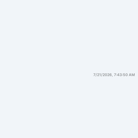
7/21/2026, 7:43:50 AM
增长系统方法论
增长从何而来、由什么驱动、如何持续校正。